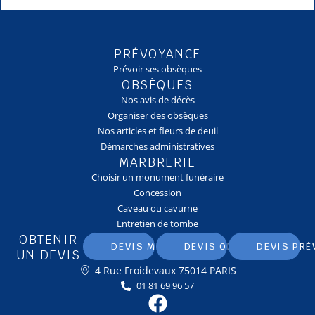
PRÉVOYANCE
Prévoir ses obsèques
OBSÈQUES
Nos avis de décès
Organiser des obsèques
Nos articles et fleurs de deuil
Démarches administratives
MARBRERIE
Choisir un monument funéraire
Concession
Caveau ou cavurne
Entretien de tombe
OBTENIR
DEVIS MARBRERIE
DEVIS OBSÈQUES
DEVIS PRÉ
UN DEVIS
4 Rue Froidevaux 75014 PARIS
01 81 69 96 57