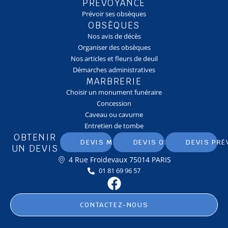
PRÉVOYANCE
Prévoir ses obsèques
OBSÈQUES
Nos avis de décès
Organiser des obsèques
Nos articles et fleurs de deuil
Démarches administratives
MARBRERIE
Choisir un monument funéraire
Concession
Caveau ou cavurne
Entretien de tombe
OBTENIR
DEVIS MARBRERIE
DEVIS OBSÈQUES
DEVIS PRÉ
UN DEVIS
4 Rue Froidevaux 75014 PARIS
01 81 69 96 57
CONTACTEZ-NOUS