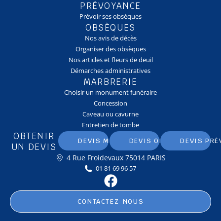
PRÉVOYANCE
Prévoir ses obsèques
OBSÈQUES
Nos avis de décès
Organiser des obsèques
Nos articles et fleurs de deuil
Démarches administratives
MARBRERIE
Choisir un monument funéraire
Concession
Caveau ou cavurne
Entretien de tombe
OBTENIR
DEVIS MARBRERIE
DEVIS OBSÈQUES
DEVIS PRÉ
UN DEVIS
4 Rue Froidevaux 75014 PARIS
01 81 69 96 57
CONTACTEZ-NOUS