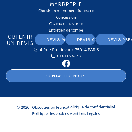
MARBRERIE
Choisir un monument funéraire
Concession
Caveau ou cavurne
Entretien de tombe
OBTENIR
DEVIS MARBRERIE
DEVIS OBSÈQUES
DEVIS PRÉ
UN DEVIS
4 Rue Froidevaux 75014 PARIS
01 81 69 96 57
CONTACTEZ-NOUS
© 2026 - Obsèques en France
Politique de confidentialité
Politique des cookies
Mentions Légales