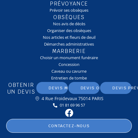
PRÉVOYANCE
Prévoir ses obsèques
OBSÈQUES
Nos avis de décès
Organiser des obsèques
Nos articles et fleurs de deuil
Démarches administratives
MARBRERIE
Choisir un monument funéraire
Concession
Caveau ou cavurne
Entretien de tombe
OBTENIR
DEVIS MARBRERIE
DEVIS OBSÈQUES
DEVIS PRÉ
UN DEVIS
4 Rue Froidevaux 75014 PARIS
01 81 69 96 57
CONTACTEZ-NOUS